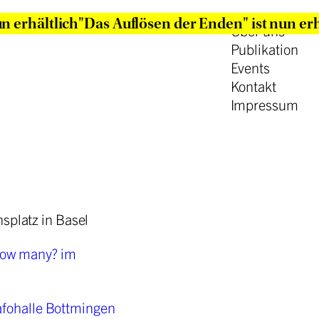
un erhältlich
"Das Auflösen der Enden" ist nun er
Über uns
Publikation
Events
Kontakt
Impressum
platz in Basel
how many? im
afohalle Bottmingen