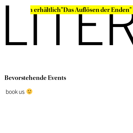
LITE
den" ist nun erhältlich
"Das Auflösen der Enden" 
Bevorstehende Events
book us